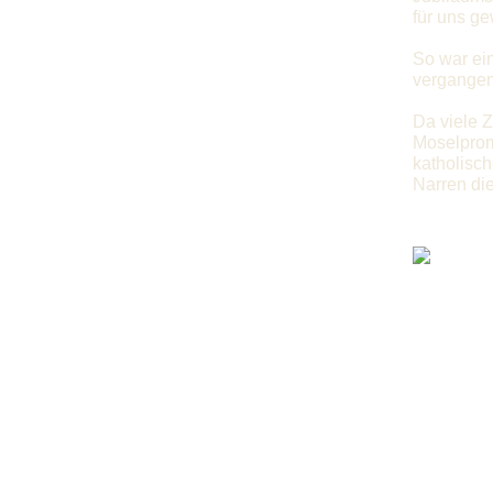
für uns g
So war ei
vergangen
Da viele 
Moselprom
katholisch
Narren die