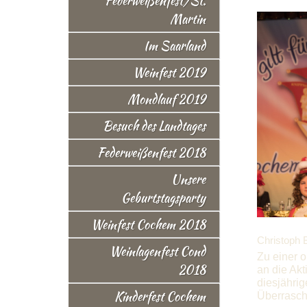
Federweißenfest/St.
Martin
Im Saarland
Weinfest 2019
Mondlauf 2019
Besuch des Landtages
Federweißenfest 2018
Unsere
Geburtstagsparty
Weinfest Cochem 2018
Christoph 
Weinlagenfest Cond
Zu einer 
2018
an die Akt
diesjähri
Kinderfest Cochem
Überrasch