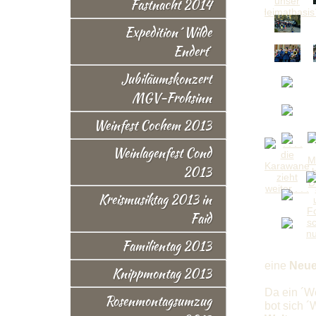
Fastnacht 2014
Expedition ´Wilde
Endert´
Jubiläumskonzert
MGV-Frohsinn
Weinfest Cochem 2013
Weinlagenfest Cond
2013
Kreismusiktag 2013 in
Faid
Familientag 2013
eine
Neue
Knippmontag 2013
Da ein ´We
Rosenmontagsumzug
bot sich ´