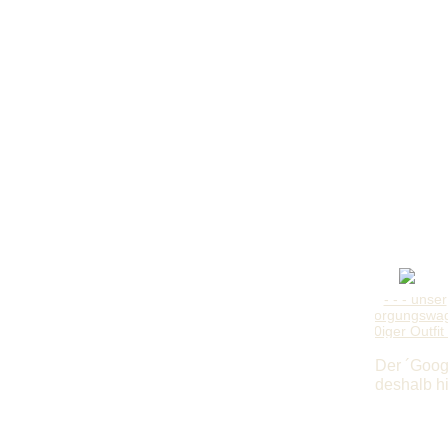
Der ´Googl
deshalb h