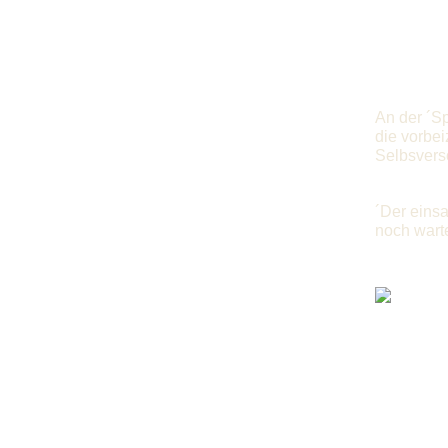
An der ´S
die vorbe
Selbsvers
´Der eins
noch warte