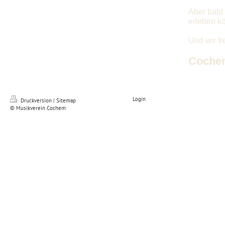
Aber bald
erleben k
Und wir fr
Cochem
Login
Druckversion
|
Sitemap
© Musikverein Cochem