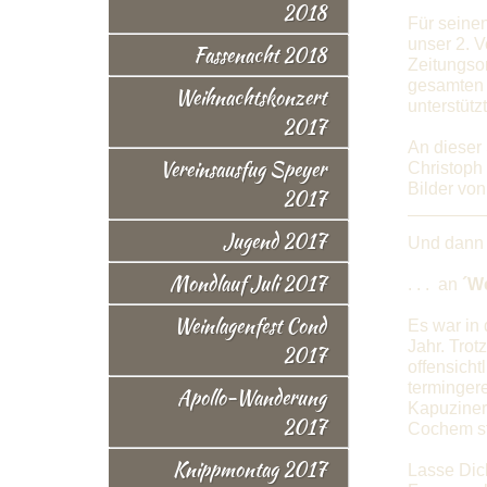
2018
Für seine
unser 2. 
Fassenacht 2018
Zeitungso
gesamten M
Weihnachtskonzert
unterstütz
2017
An dieser 
Vereinsausfug Speyer
Christoph
Bilder von
2017
Jugend 2017
Und dann g
Mondlauf Juli 2017
. . . an
´W
Weinlagenfest Cond
Es war in 
Jahr. Tro
2017
offensich
termingere
Apollo-Wanderung
Kapuziner
2017
Cochem st
Knippmontag 2017
Lasse Dic