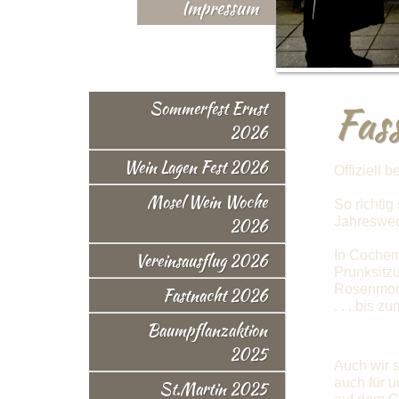
Impressum
Fas
Sommerfest Ernst
2026
Wein Lagen Fest 2026
Offiziell 
Mosel Wein Woche
So richtig
Jahreswec
2026
In Cochem 
Vereinsausflug 2026
Prunksit
Rosenmont
Fastnacht 2026
. . . bis z
Baumpflanzaktion
2025
Auch wir s
auch für u
St.Martin 2025