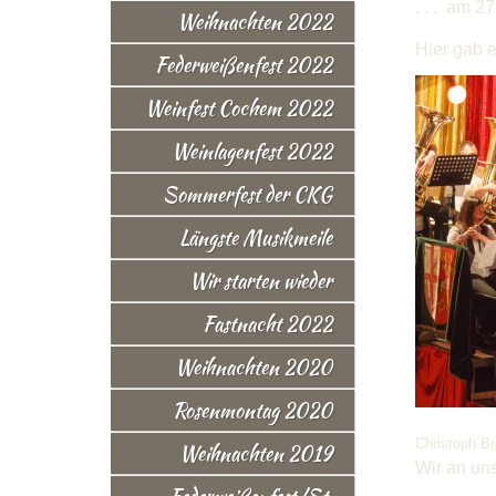
. . . am 2
Weihnachten 2022
Hier gab e
Federweißenfest 2022
Weinfest Cochem 2022
Weinlagenfest 2022
Sommerfest der CKG
Längste Musikmeile
Wir starten wieder
Fastnacht 2022
Weihnachten 2020
Rosenmontag 2020
Christoph Br
Weihnachten 2019
Wir an uns