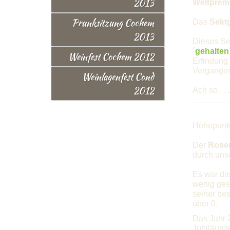
2013
Weltprem
Prunksitzung Cochem
Das
Sektg
2013
Dieses Se
´
gehalten
Weinfest Cochem 2012
Erfindung 
Vergangen
Weinlagenfest Cond
2012
Ach so . .
Höhepunk
Der
Rose
durch uns
Es war die
wenig ges
seiner be
über 0.
Das Jahr 
Jubiläums