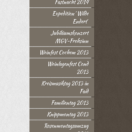
Fastnacht 2014
Expedition ´Wilde
Endert´
Jubiläumskonzert
MGV-Frohsinn
Weinfest Cochem 2013
Weinlagenfest Cond
2013
Kreismusiktag 2013 in
Faid
Familientag 2013
Knippmontag 2013
Rosenmontagsumzug