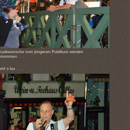
 Musikwünsche vom jüngeren Publikum werden
nommen . . .
ht´s los . . .