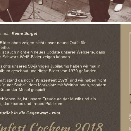
inmal:
Keine Sorge!
Bilder oben zeigen nicht unser neues Outfit für
ritte.
s ist auch nicht ein neues Update unserer Webseite, dass
ch Schwarz-Weiß-Bilder zeigen können.
sichts unseres 50-jährigen Jubiläums haben wir mal in
album geschaut und diese Bilder von 1979 gefunden.
rift stand da noch
´Winzerfest 1979´
und wir haben nicht
 ´guter Stube´, dem Markplatz mit Weinbrunnen, sondern
ße an der Mosel gespielt.
blieben ist, ist unsere Freude an der Musik und ein
es, dankbares und treues Publikum.
 zurück in die Gegenwart - zum
nfest Cochem 2018