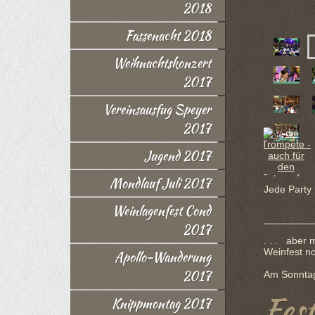
2018
Fassenacht 2018
Weihnachtskonzert
2017
Vereinsausfug Speyer
2017
Jugend 2017
Mondlauf Juli 2017
Jede Party 
. . . a
Weinlagenfest Cond
2017
. . . aber 
Weinfest no
Apollo-Wanderung
2017
Am Sonntag
Fes
Knippmontag 2017