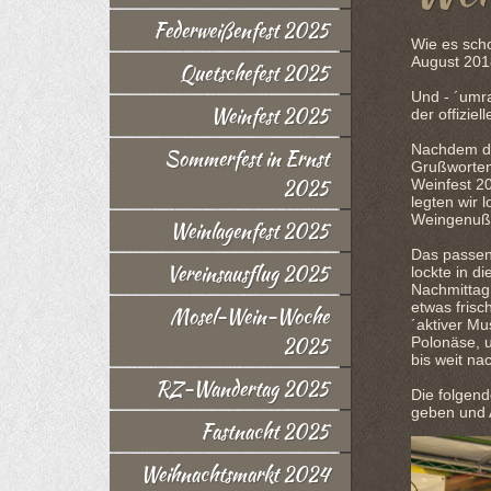
Federweißenfest 2025
Wie es scho
August 201
Quetschefest 2025
Und - ´umra
Weinfest 2025
der offizie
Nachdem de
Sommerfest in Ernst
Grußworten
2025
Weinfest 201
legten wir 
Weingenuß
Weinlagenfest 2025
Das passen
Vereinsausflug 2025
lockte in 
Nachmittag
etwas frisc
Mosel-Wein-Woche
´aktiver M
2025
Polonäse, u
bis weit na
RZ-Wandertag 2025
Die folgend
geben und A
Fastnacht 2025
Weihnachtsmarkt 2024