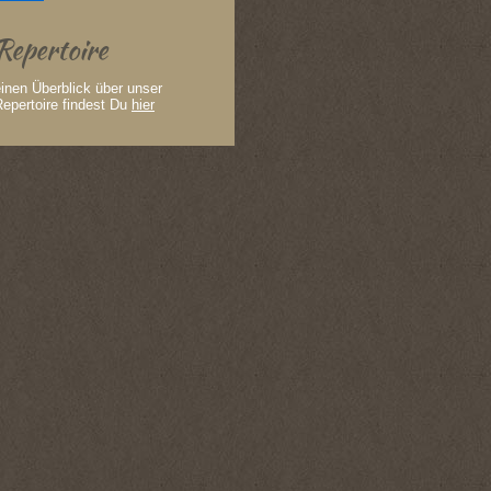
Repertoire
inen Überblick über unser
epertoire findest Du
hier