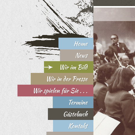
Home
News
Wir im Bild
Wir in der Presse
Wir spielen für Sie . . .
Termine
Gästebuch
Kontakt