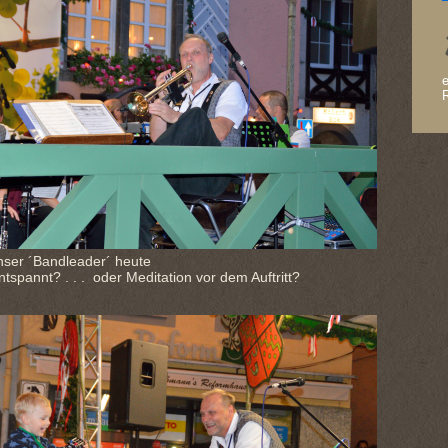
e
R
nser ´Bandleader´ heute
entspannt? . . . oder Meditation vor dem Auftritt?