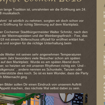
n lange Tradition ist, umrahmten wir die Eröffnung am 24.
8 musikalisch.
hmt´ ist wörtlich zu nehmen, sorgten wir doch schon vor
o
llen Eröffnung für richtig Stimmung auf dem Marktplatz.
r Cochemer Stadtbürgermeister Walter Schmitz, nach den
 der Weinmajestäten und der Weinbergspfirsich - Fee, das
8 mit einem Böllerschuss offiziell für eröffnet erklärt hat,
los und sorgten für die richtige Unterhaltung beim
.
de Wetter mit seinen sehr angenehmen Temperaturen
diesem Jahr besonders viele Besucher schon am späten
u
 auf den Marktplatz. Wurde es am späten Abend doch
her, so heizten wir mit unseren Rhythmen richtig ein. Und -
usikgenuss´ , andere nennen es Schunkeln, Tanzen oder
nterstützte dies noch. So ist es kein Wunder, dass die Party
ch Mitternacht ging.
A
en Bilder sollen Dir einen Eindruck von unserem Auftritt
ppetit machen, das nächste Mal selbst dabei zu sein.
V
a
u