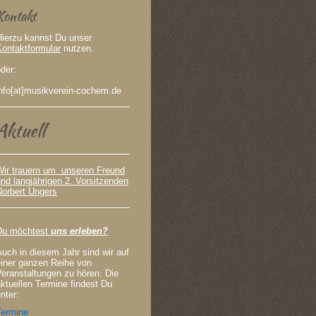
Kontakt
Hierzu kannst Du unser
Kontaktformular
nutzen.
der:
info[at]musikverein-cochem.de
Aktuell
Wir trauern um unseren Freund
nd langjährigen 2. Vorsitzenden
Norbert Ungers
Du möchtest
uns erleben?
uch in diesem Jahr sind wir auf
einer ganzen Reihe von
eranstaltungen zu hören. Die
ktuellen Termine findest Du
nter:
Termine