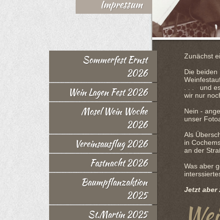
Impressum
Zunächst e
Sommerfest Ernst
2026
Die beiden 
Weinfestauft
. . . und e
Wein Lagen Fest 2026
wir nur no
Mosel Wein Woche
Nein - ange
unser Foto
2026
Als Übersch
Vereinsausflug 2026
in Cochems
an der Stra
Fastnacht 2026
Was aber ge
interssiert
Baumpflanzaktion
Jetzt aber
2025
Wei
St.Martin 2025