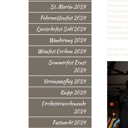
Wort und 
St. Martin 2024
Musikverei
musikalis
Dass der M
Federweißenfest 2024
Weinfeste 
sondern au
Quetschefest Sehl 2024
Gedenkfeie
ihm beson
Wanderung 2024
Bevor es d
Weinfest Cochem 2024
waren noch
Sommerfest Ernst
2024
Vereinsausflug 2024
Knipp 2024
Orchesterwochenende
2024
Fastnacht 2024