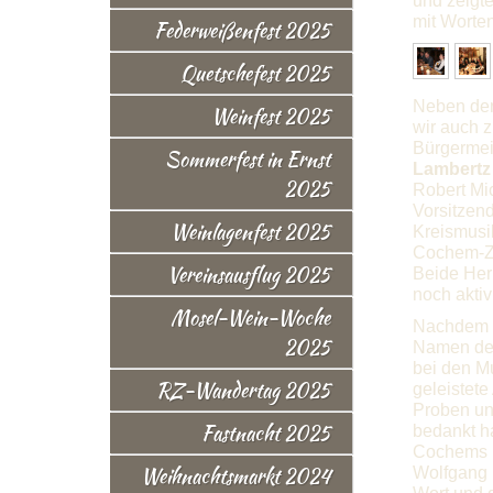
und zeigte
mit Worte
Federweißenfest 2025
Quetschefest 2025
Neben den
Weinfest 2025
wir auch z
Bürgermei
Sommerfest in Ernst
Lambertz
2025
Robert Mi
Vorsitzen
Weinlagenfest 2025
Kreismusi
Cochem-Ze
Vereinsausflug 2025
Beide Herr
noch akti
Mosel-Wein-Woche
Nachdem s
2025
Namen de
bei den Mu
RZ-Wandertag 2025
geleistete
Proben und
Fastnacht 2025
bedankt ha
Cochems 
Weihnachtsmarkt 2024
Wolfgang 