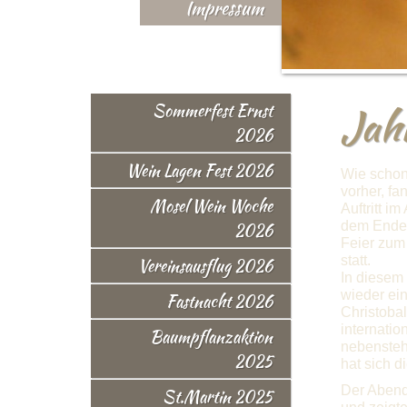
Impressum
Jah
Sommerfest Ernst
2026
Wein Lagen Fest 2026
Wie schon
vorher, f
Mosel Wein Woche
Auftritt im
dem Ender
2026
Feier zum
statt.
Vereinsausflug 2026
In diesem 
wieder ei
Fastnacht 2026
Christobal
internatio
Baumpflanzaktion
nebensteh
2025
hat sich di
Der Abend
St.Martin 2025