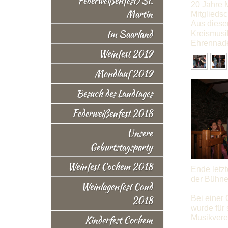
Federweißenfest/St.
20 Jahre 
Martin
Mitglieds
Aus diese
Im Saarland
Kreismusi
Ehrennade
Weinfest 2019
Mondlauf 2019
Besuch des Landtages
Federweißenfest 2018
Unsere
Geburtstagsparty
Weinfest Cochem 2018
Ende letzt
der Bühne
Weinlagenfest Cond
2018
Bei einer
wurde für
Musikvere
Kinderfest Cochem