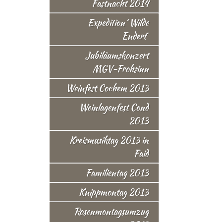
Fastnacht 2014
Expedition ´Wilde
Endert´
Jubiläumskonzert
MGV-Frohsinn
Weinfest Cochem 2013
Weinlagenfest Cond
2013
Kreismusiktag 2013 in
Faid
Familientag 2013
Knippmontag 2013
Rosenmontagsumzug