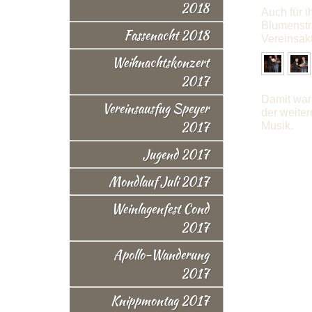
2018
Auch für i
Blumenstra
Fassenacht 2018
Vereinsakt
Weihnachtskonzert
2017
Damit war 
Vereinsausfug Speyer
der weite
2017
Musik.
Jugend 2017
Mondlauf Juli 2017
Weinlagenfest Cond
2017
Apollo-Wanderung
2017
Knippmontag 2017