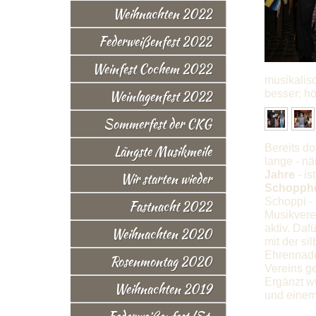
Weihnachten 2022
Federweißenfest 2022
Weinfest Cochem 2022
musikalis
Weinlagenfest 2022
besser: hö
Sommerfest der CKG
Bereits do
Längste Musikmeile
lange - n
Jahre
- is
Wir starten wieder
Schopph
Schoppi - 
Fastnacht 2022
Musikver
aktiv. Daf
Weihnachten 2020
mit der si
Ehrennade
Rosenmontag 2020
Vereins ge
Ergänzt wu
Weihnachten 2019
und einem