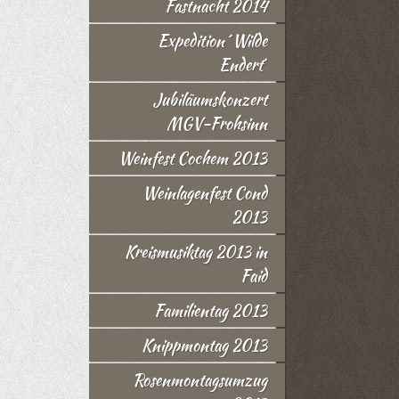
Fastnacht 2014
Expedition ´Wilde
Endert´
Jubiläumskonzert
MGV-Frohsinn
Weinfest Cochem 2013
Weinlagenfest Cond
2013
Kreismusiktag 2013 in
Faid
Familientag 2013
Knippmontag 2013
Rosenmontagsumzug